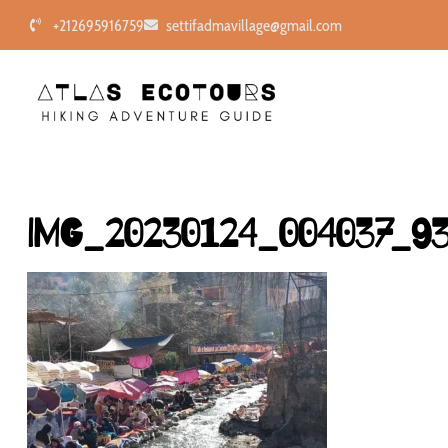
+212695916759
settifadmavillage@gmail.com
IMG_20230124_004037_9