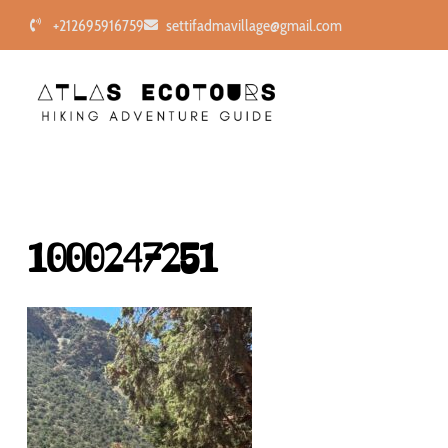
+212695916759
settifadmavillage@gmail.com
1000247251