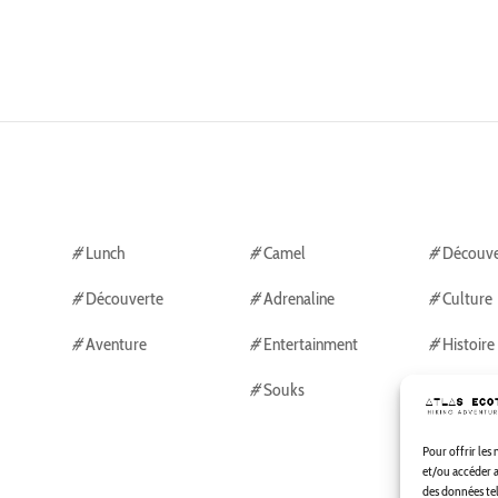
#
Lunch
#
Camel
#
Découve
#
Découverte
#
Adrenaline
#
Culture
#
Aventure
#
Entertainment
#
Histoire
#
Souks
Pour offrir les
et/ou accéder a
des données tel