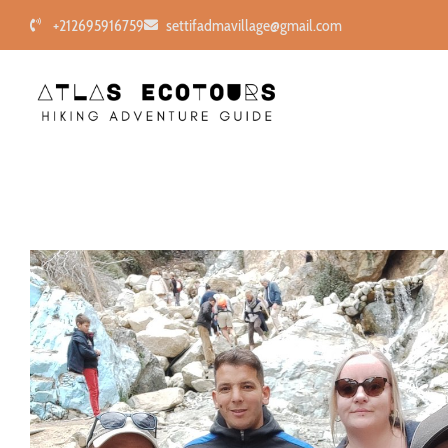
+212695916759
settifadmavillage@gmail.com