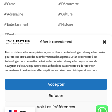
#
Camel
#
Découverte
#
Adrenaline
#
Culture
#
Entertainment
#
Histoire
#
Souks
Gérer le consentement
Ourika tours guides
Pour offrir les meilleures expériences, nous utilisons des technologies telles que les cookies
pour stocker et/ou accéder aux informations des appareils. Le fait de consentir à ces
technologies nous permettra de traiter des données telles que le comportement de
Ourika Tours
navigation ou les ID uniques sur ce site. Le fait de ne pas consentir ou de retirer son
consentement peut avoir un effet négatif sur certaines caractéristiques et fonctions.
Ourika Tours & activities
Accepter
Ourika Tours & activities
Refuser
Voir Les Préférences
Copyright © 2023 Atlas Eco Tours. All Rights Reserved.