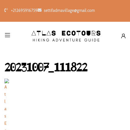
+212695916759
settifadmavillage@gmail.com
20231007_111822