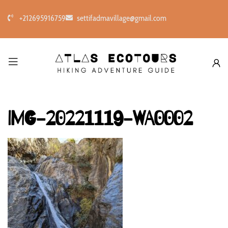
+212695916759
settifadmavillage@gmail.com
IMG-20221119-WA0002