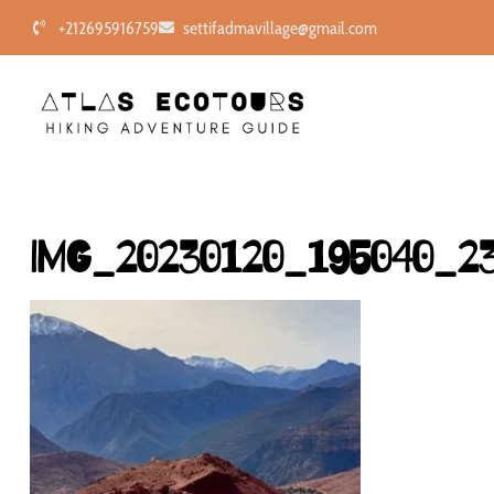
+212695916759
settifadmavillage@gmail.com
IMG_20230120_195040_2