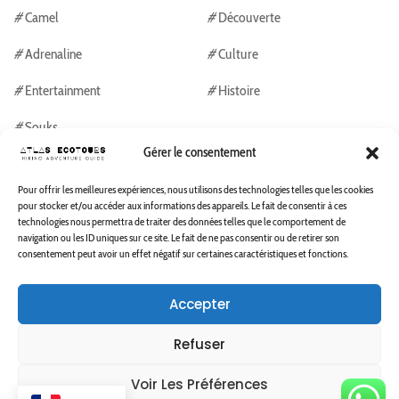
#
Camel
#
Découverte
#
Adrenaline
#
Culture
#
Entertainment
#
Histoire
#
Souks
Gérer le consentement
Ourika tours guides
Pour offrir les meilleures expériences, nous utilisons des technologies telles que les cookies
pour stocker et/ou accéder aux informations des appareils. Le fait de consentir à ces
technologies nous permettra de traiter des données telles que le comportement de
Ourika Tours
navigation ou les ID uniques sur ce site. Le fait de ne pas consentir ou de retirer son
consentement peut avoir un effet négatif sur certaines caractéristiques et fonctions.
Ourika Tours & activities
Accepter
Ourika Tours & activities
Refuser
Voir Les Préférences
Copyright © 2023 Atlas Eco Tours. All Rights Reserved.