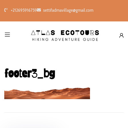
+212695916759
settifadmavillage@gmail.com
footer3_bg